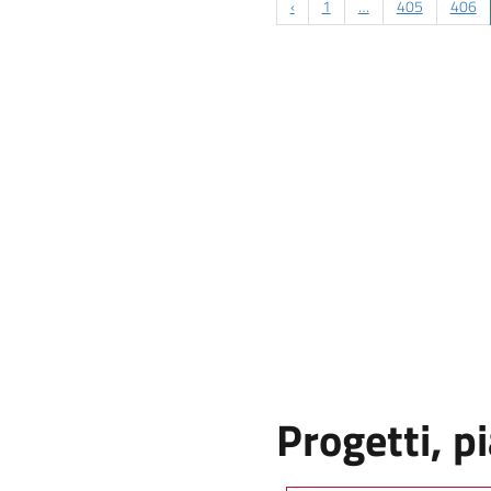
‹
1
…
405
406
Progetti, pi