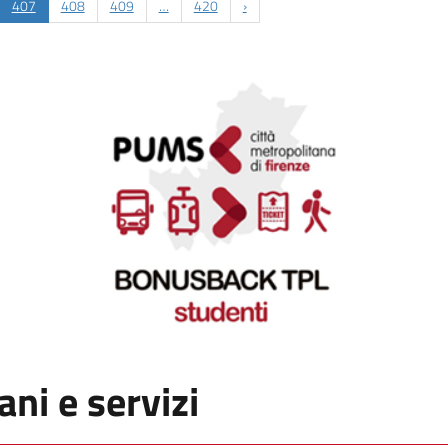
407
408
409
…
420
›
ani e servizi