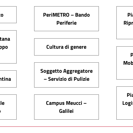
co
PeriMETRO – Bando
Pi
Periferie
Ripr
tana
uppo
Cultura di genere
P
Mobi
Soggetto Aggregatore
entina
– Servizio di Pulizie
Pi
Logi
le
Campus Meucci –
o
Galilei