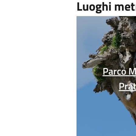
Luoghi met
Parco M
Prat