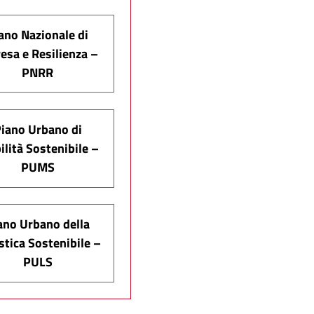
ano Nazionale di
esa e Resilienza –
PNRR
iano Urbano di
lità Sostenibile –
PUMS
ano Urbano della
stica Sostenibile –
PULS