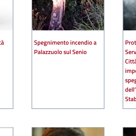
tà
Spegnimento incendio a
Prot
Palazzuolo sul Senio
Serv
Citt
impe
spe
dell
Sta