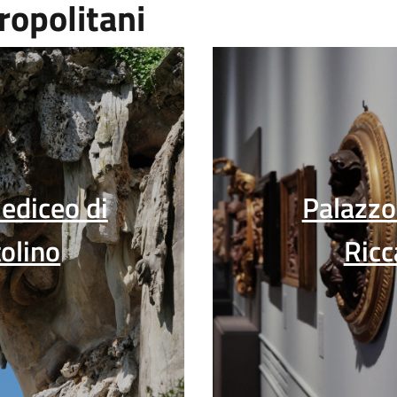
ropolitani
ediceo di
Palazzo
olino
Ricc