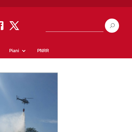
Piani
PNRR