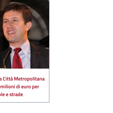
a Città Metropolitana
milioni di euro per
le e strade