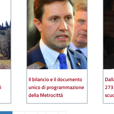
Il bilancio e il documento
Dall
i
unico di programmazione
273 
della Metrocittà
scuo