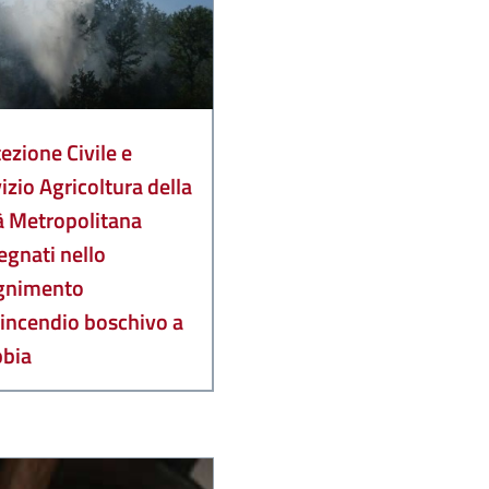
ezione Civile e
izio Agricoltura della
à Metropolitana
gnati nello
gnimento
’incendio boschivo a
bbia