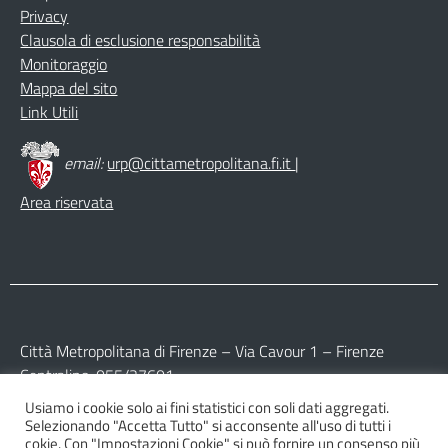
Privacy
Clausola di esclusione responsabilità
Monitoraggio
Mappa del sito
Link Utili
email:
urp@cittametropolitana.fi.it
|
Area riservata
Città Metropolitana di Firenze – Via Cavour 1 – Firenze
Centralino: 055/27601
Usiamo i cookie solo ai fini statistici con soli dati aggregati.
Partita IVA: 017 09 77 04 89
Selezionando "Accetta Tutto" si acconsente all'uso di tutti i
Codice Fiscale: 800 16 45 04 80
cokie. Con "Impostazioni Cookie" si può fornire un consenso più