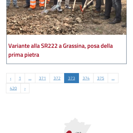
Variante alla SR222 a Grassina, posa della
prima pietra
‹
1
…
371
372
373
374
375
…
420
›