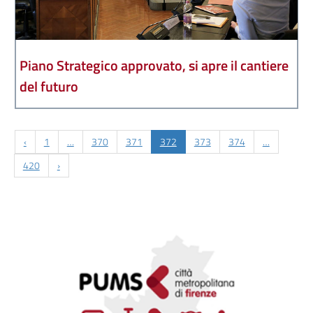
Piano Strategico approvato, si apre il cantiere
del futuro
‹
1
…
370
371
372
373
374
…
420
›