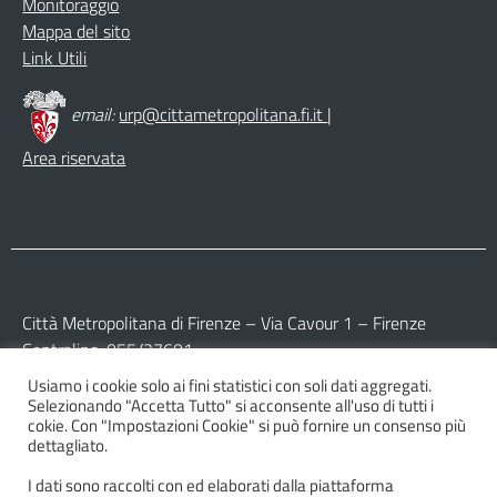
Monitoraggio
Mappa del sito
Link Utili
email:
urp@cittametropolitana.fi.it
|
Area riservata
Città Metropolitana di Firenze – Via Cavour 1 – Firenze
Centralino: 055/27601
Usiamo i cookie solo ai fini statistici con soli dati aggregati.
Partita IVA: 017 09 77 04 89
Selezionando "Accetta Tutto" si acconsente all'uso di tutti i
Codice Fiscale: 800 16 45 04 80
cokie. Con "Impostazioni Cookie" si può fornire un consenso più
dettagliato.
I dati sono raccolti con ed elaborati dalla piattaforma